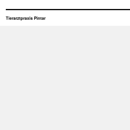
Arth
Endl
wied
Tierarztpraxis Pintar
schm
Lau